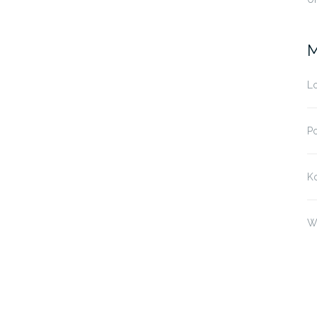
M
Lo
Po
K
W