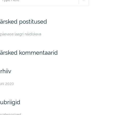
r:
ärsked postitused
päevase laagri näidiskava
ärsked kommentaarid
rhiiv
uni 2020
ubriigid
ncategorized