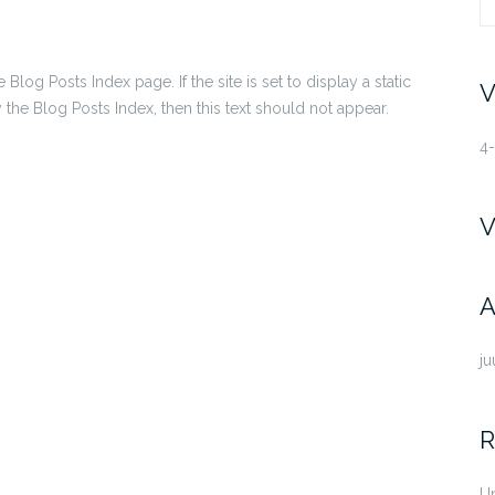
fo
 Blog Posts Index page. If the site is set to display a static
V
 the Blog Posts Index, then this text should not appear.
4-
V
A
ju
R
U