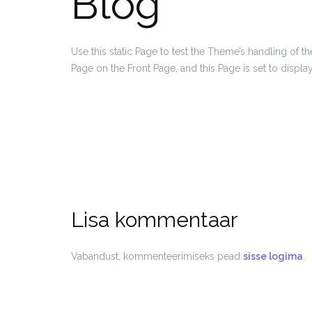
Blog
Use this static Page to test the Theme’s handling of the
Page on the Front Page, and this Page is set to display
Lisa kommentaar
Vabandust, kommenteerimiseks pead
sisse logima
.