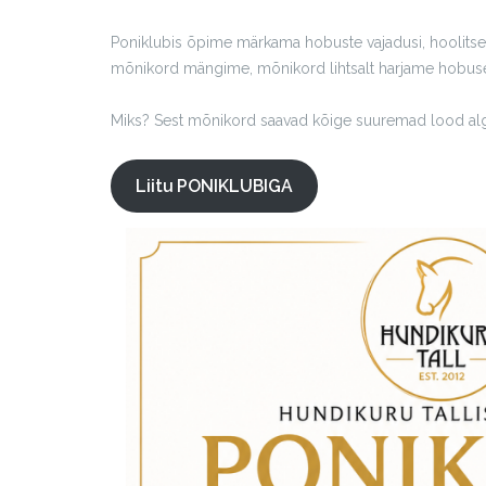
Poniklubis õpime märkama hobuste vajadusi, hoolits
mõnikord mängime, mõnikord lihtsalt harjame hobuse
Miks? Sest mõnikord saavad kõige suuremad lood algu
Liitu PONIKLUBIGA