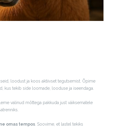
seid, loodust ja koos aktiivset tegutsemist. Õpime
, kus tekib side loomade, looduse ja iseendaga.
leme valinud mõttega pakkuda just väiksematele
atrenniks.
ine omas tempos
. Soovime, et lastel tekiks