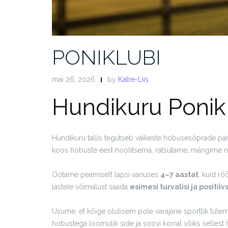
PONIKLUBI
mai 26, 2026
by
Katre-Liis
Hundikuru Ponik
Hundikuru tallis tegutseb väikeste hobusesõprade päri
koos hobuste eest hoolitsema, ratsutame, mängime ni
Ootame peamiselt lapsi vanuses
4–7 aastat
, kuid r
lastele võimalust saada
esimesi turvalisi ja posit
Usume, et kõige olulisem pole varajane sportlik tule
hobustega loomulik side ja soovi korral võiks sellest 