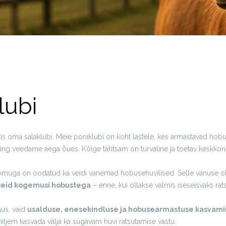
lubi
s oma salaklubi. Meie poniklubi on koht lastele, kes armastavad hobu
ng veedame aega õues. Kõige tähtsam on turvaline ja toetav keskkond
õõmuga on oodatud ka veidi vanemad hobusehuvilised. Selle vanuse o
iivseid kogemusi hobustega
– enne, kui ollakse valmis iseseisvaks rats
mus, vaid
usalduse, enesekindluse ja hobusearmastuse kasvam
hiljem kasvada välja ka sügavam huvi ratsutamise vastu.