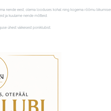
ema nende eest, olema looduses kohal ning kogema rõõmu liikumisest
id ja kuulame nende mõtteid.
se ühest väikesest poniklubist.